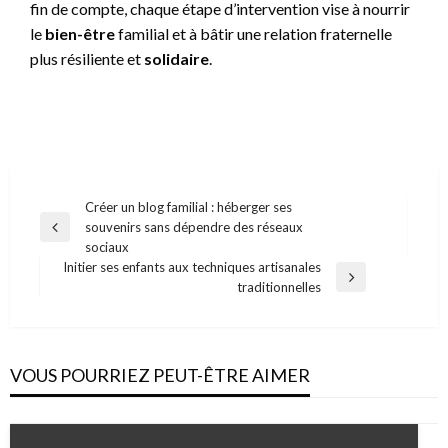
fin de compte, chaque étape d’intervention vise à nourrir
le
bien-être
familial et à bâtir une relation fraternelle
plus résiliente et
solidaire
.
Navigation
Créer un blog familial : héberger ses
souvenirs sans dépendre des réseaux
de
Previous
sociaux
Post
l’article
Initier ses enfants aux techniques artisanales
Next
traditionnelles
Post
VOUS POURRIEZ PEUT-ÊTRE AIMER