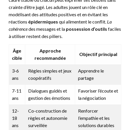
crainte d’être jugé. Les adultes jouent un rôle clé en
modélisant des attitudes positives et en évitant les
réactions
épidermiques
qui alimentent le conflit.
La
cohérence
des messages et la
possession d’outils
faciles
à utiliser restent des piliers.
Âge
Approche
Objectif principal
cible
recommandée
3-6
Règles simples et jeux
Apprendre le
ans
coopératifs
partage
7-11
Dialogues guidés et
Favoriser l’écoute et
ans
gestion des émotions
la négociation
12-
Co-construction de
Renforcer
18
règles et autonomie
l’empathie et les
ans
surveillée
solutions durables