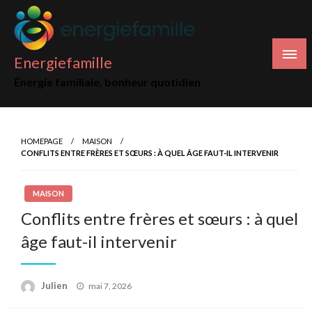
Skip
to
content
Energiefamille
Énergie familiale, bonheur quotidien
HOMEPAGE
MAISON
CONFLITS ENTRE FRÈRES ET SŒURS : À QUEL ÂGE FAUT-IL INTERVENIR
MAISON
Conflits entre frères et sœurs : à quel
âge faut-il intervenir
Posted
Julien
mai 7, 2026
on