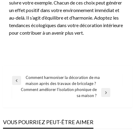
suivre votre exemple. Chacun de ces choix peut générer
un effet positif dans votre environnement immédiat et
au-delà. Il s’agit d’équilibre et d’harmonie. Adoptez les
tendances écologiques dans votre décoration intérieure
pour contribuer à un avenir plus vert.
Navigation
Comment harmoniser la décoration de ma
Previous
maison après des travaux de bricolage ?
de
Post
Comment améliorer l’isolation phonique de
l’article
Next
sa maison ?
Post
VOUS POURRIEZ PEUT-ÊTRE AIMER