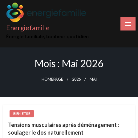
Skip
to
content
Energiefamille
Énergie familiale, bonheur quotidien
Mois :
Mai 2026
HOMEPAGE
2026
MAI
BIEN-ÊTRE
Tensions musculaires après déménagement :
soulager le dos naturellement