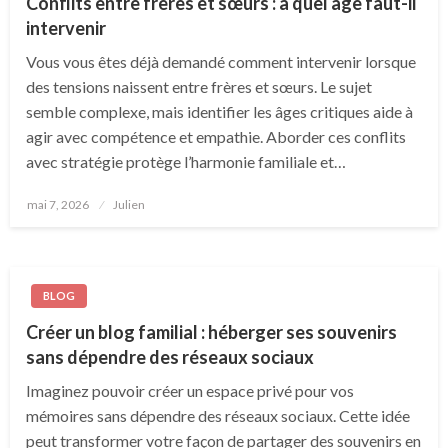
Conflits entre frères et sœurs : à quel âge faut-il
intervenir
Vous vous êtes déjà demandé comment intervenir lorsque
des tensions naissent entre frères et sœurs. Le sujet
semble complexe, mais identifier les âges critiques aide à
agir avec compétence et empathie. Aborder ces conflits
avec stratégie protège l’harmonie familiale et…
Posted
mai 7, 2026
Julien
on
BLOG
Créer un blog familial : héberger ses souvenirs
sans dépendre des réseaux sociaux
Imaginez pouvoir créer un espace privé pour vos
mémoires sans dépendre des réseaux sociaux. Cette idée
peut transformer votre façon de partager des souvenirs en