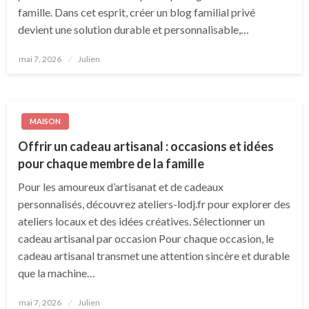
famille. Dans cet esprit, créer un blog familial privé
devient une solution durable et personnalisable,…
Posted
mai 7, 2026
Julien
on
MAISON
Offrir un cadeau artisanal : occasions et idées
pour chaque membre de la famille
Pour les amoureux d’artisanat et de cadeaux
personnalisés, découvrez ateliers-lodj.fr pour explorer des
ateliers locaux et des idées créatives. Sélectionner un
cadeau artisanal par occasion Pour chaque occasion, le
cadeau artisanal transmet une attention sincère et durable
que la machine…
Posted
mai 7, 2026
Julien