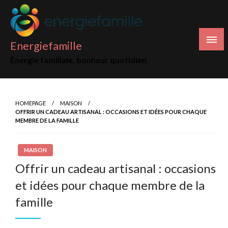
Skip
to
content
Energiefamille
Énergie familiale, bonheur quotidien
HOMEPAGE
MAISON
OFFRIR UN CADEAU ARTISANAL : OCCASIONS ET IDÉES POUR CHAQUE
MEMBRE DE LA FAMILLE
MAISON
Offrir un cadeau artisanal : occasions
et idées pour chaque membre de la
famille