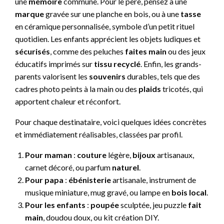
une
mémoire
commune. Pour le père, pensez à une
marque
gravée sur une planche en bois, ou à une
tasse
en céramique personnalisée, symbole d’un petit rituel
quotidien. Les enfants apprécient les objets ludiques et
sécurisés
, comme des peluches
faites main
ou des jeux
éducatifs imprimés sur
tissu recyclé
. Enfin, les grands-
parents valorisent les
souvenirs
durables, tels que des
cadres photo peints à la main ou des
plaids
tricotés, qui
apportent chaleur et réconfort.
Pour chaque destinataire, voici quelques idées concrètes
et immédiatement réalisables, classées par profil.
Pour maman
:
couture
légère,
bijoux
artisanaux,
carnet décoré, ou parfum
naturel
.
Pour papa
:
ébénisterie
artisanale, instrument de
musique miniature, mug gravé, ou lampe en
bois local
.
Pour les enfants
:
poupée
sculptée, jeu puzzle
fait
main
, doudou doux, ou kit création DIY.