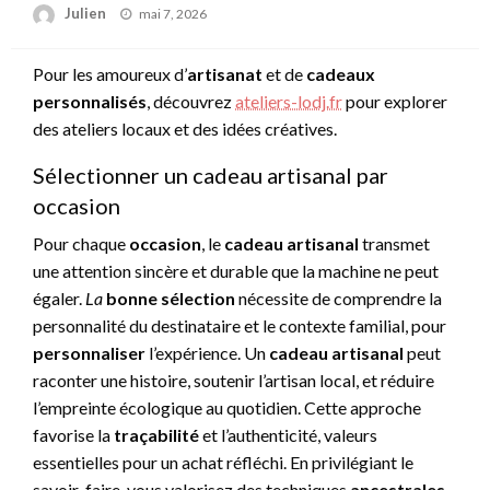
Posted
Julien
mai 7, 2026
on
Pour les amoureux d’
artisanat
et de
cadeaux
personnalisés
, découvrez
ateliers-lodj.fr
pour explorer
des ateliers locaux et des idées créatives.
Sélectionner un cadeau artisanal par
occasion
Pour chaque
occasion
, le
cadeau artisanal
transmet
une attention sincère et durable que la machine ne peut
égaler.
La
bonne sélection
nécessite de comprendre la
personnalité du destinataire et le contexte familial, pour
personnaliser
l’expérience. Un
cadeau artisanal
peut
raconter une histoire, soutenir l’artisan local, et réduire
l’empreinte écologique au quotidien. Cette approche
favorise la
traçabilité
et l’authenticité, valeurs
essentielles pour un achat réfléchi. En privilégiant le
savoir-faire, vous valorisez des techniques
ancestrales