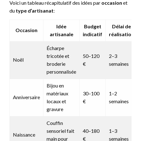
Voici un tableau récapitulatif des idées par
occasion
et
du
type d’artisanat
:
Idée
Budget
Délai de
Occasion
artisanale
indicatif
réalisation
Écharpe
tricotée et
50–120
2–3
Noël
broderie
€
semaines
personnalisée
Bijou en
matériaux
30–100
1–2
Anniversaire
locaux et
€
semaines
gravure
Couffin
sensoriel fait
40–180
1–3
Naissance
main pour
€
semaines