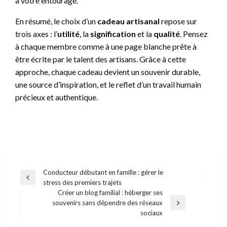
à votre entourage.
En résumé, le choix d’un
cadeau artisanal
repose sur
trois axes : l’
utilité
, la
signification
et la
qualité
. Pensez
à chaque membre comme à une page blanche prête à
être écrite par le talent des artisans. Grâce à cette
approche, chaque cadeau devient un souvenir durable,
une source d’inspiration, et le reflet d’un travail humain
précieux et authentique.
Navigation
Conducteur débutant en famille : gérer le
Previous
stress des premiers trajets
de
Post
Créer un blog familial : héberger ses
l’article
souvenirs sans dépendre des réseaux
Next
sociaux
Post