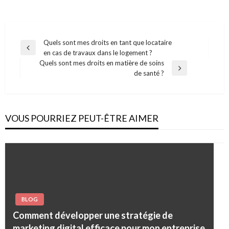
Navigation
Quels sont mes droits en tant que locataire
Previous
en cas de travaux dans le logement ?
de
Post
Quels sont mes droits en matière de soins
l’article
Next
de santé ?
Post
VOUS POURRIEZ PEUT-ÊTRE AIMER
BLOG
Comment développer une stratégie de
marketing digital efficace pour mon entreprise