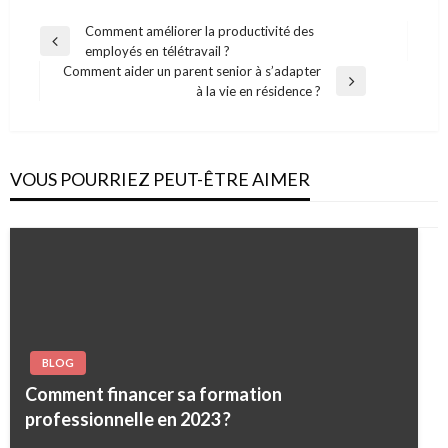
Navigation
Comment améliorer la productivité des
Previous
employés en télétravail ?
de
Post
Comment aider un parent senior à s’adapter
l’article
Next
à la vie en résidence ?
Post
VOUS POURRIEZ PEUT-ÊTRE AIMER
BLOG
Comment financer sa formation
professionnelle en 2023 ?