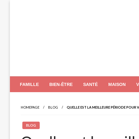
Skip
to
content
FAMILLE
BIEN-ÊTRE
SANTÉ
MAISON
HOMEPAGE
BLOG
QUELLE EST LA MEILLEURE PÉRIODE POUR VI
BLOG