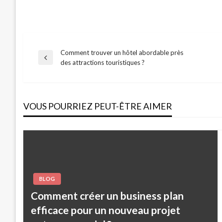
Comment trouver un hôtel abordable près
Navigation
Previous
des attractions touristiques ?
Post
de
VOUS POURRIEZ PEUT-ÊTRE AIMER
l’article
BLOG
Comment créer un business plan
efficace pour un nouveau projet