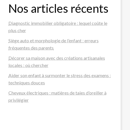
Nos articles récents
Diagnostic immobilier obligatoire : lequel coûte le
plus cher
Siège auto et morphologie de l’enfant : erreurs
fréquentes des parents
Décorer sa maison avec des créations artisanales
locales : où chercher
Aider son enfant à surmonter le stress des examens :
techniques douces
Cheveux électriques : matières de taies d’oreiller à
privilégier