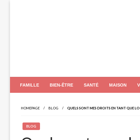
Skip
to
content
FAMILLE
BIEN-ÊTRE
SANTÉ
MAISON
HOMEPAGE
BLOG
QUELS SONT MES DROITS EN TANT QUE LO
BLOG