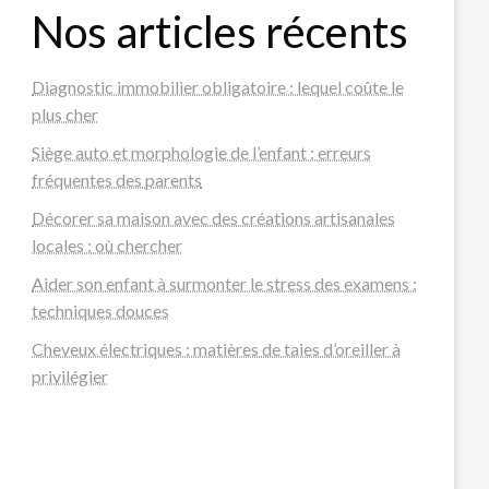
Nos articles récents
Diagnostic immobilier obligatoire : lequel coûte le
plus cher
Siège auto et morphologie de l’enfant : erreurs
fréquentes des parents
Décorer sa maison avec des créations artisanales
locales : où chercher
Aider son enfant à surmonter le stress des examens :
techniques douces
Cheveux électriques : matières de taies d’oreiller à
privilégier