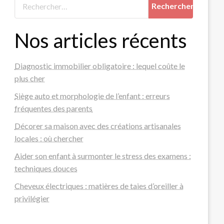
Nos articles récents
Diagnostic immobilier obligatoire : lequel coûte le
plus cher
Siège auto et morphologie de l’enfant : erreurs
fréquentes des parents
Décorer sa maison avec des créations artisanales
locales : où chercher
Aider son enfant à surmonter le stress des examens :
techniques douces
Cheveux électriques : matières de taies d’oreiller à
privilégier