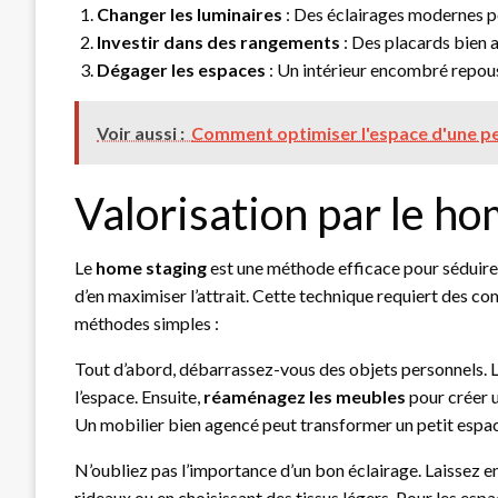
Changer les luminaires
: Des éclairages modernes p
Investir dans des rangements
: Des placards bien 
Dégager les espaces
: Un intérieur encombré repous
Voir aussi :
Comment optimiser l'espace d'une p
Valorisation par le h
Le
home staging
est une méthode efficace pour séduire l
d’en maximiser l’attrait. Cette technique requiert des co
méthodes simples :
Tout d’abord, débarrassez-vous des objets personnels. L
l’espace. Ensuite,
réaménagez les meubles
pour créer u
Un mobilier bien agencé peut transformer un petit espace
N’oubliez pas l’importance d’un bon éclairage. Laissez e
rideaux ou en choisissant des tissus légers. Pour les esp