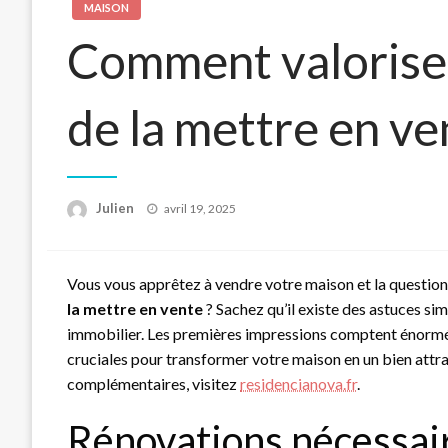
MAISON
Comment valorise
de la mettre en ve
Posted
Julien
avril 19, 2025
on
Vous vous apprêtez à vendre votre maison et la question
la mettre en vente
? Sachez qu’il existe des astuces sim
immobilier. Les premières impressions comptent énormém
cruciales pour transformer votre maison en un bien attrac
complémentaires, visitez
residencianova.fr
.
Rénovations nécessair