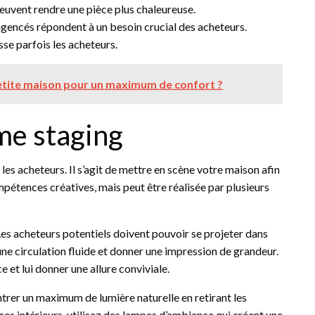
euvent rendre une pièce plus chaleureuse.
agencés répondent à un besoin crucial des acheteurs.
se parfois les acheteurs.
etite maison pour un maximum de confort ?
ome staging
es acheteurs. Il s’agit de mettre en scène votre maison afin
mpétences créatives, mais peut être réalisée par plusieurs
es acheteurs potentiels doivent pouvoir se projeter dans
ne circulation fluide et donner une impression de grandeur.
 et lui donner une allure conviviale.
ntrer un maximum de lumière naturelle en retirant les
aces intérieurs, utilisez des lampes d’ambiance qui créent une