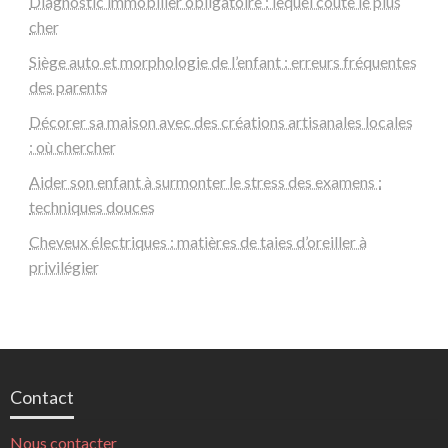
Diagnostic immobilier obligatoire : lequel coûte le plus
cher
Siège auto et morphologie de l’enfant : erreurs fréquentes
des parents
Décorer sa maison avec des créations artisanales locales
: où chercher
Aider son enfant à surmonter le stress des examens :
techniques douces
Cheveux électriques : matières de taies d’oreiller à
privilégier
Contact
Nous contacter