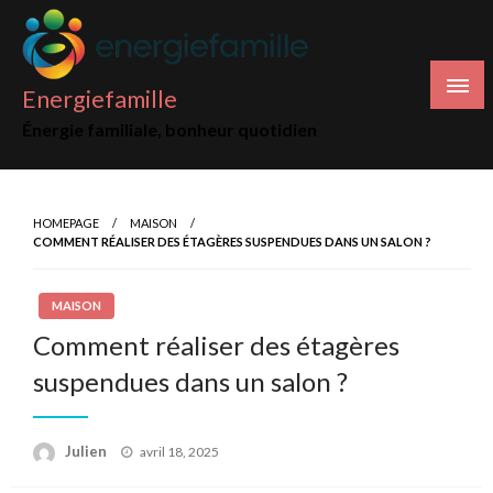
Skip
to
content
Energiefamille
Énergie familiale, bonheur quotidien
HOMEPAGE
MAISON
COMMENT RÉALISER DES ÉTAGÈRES SUSPENDUES DANS UN SALON ?
MAISON
Comment réaliser des étagères
suspendues dans un salon ?
Posted
Julien
avril 18, 2025
on