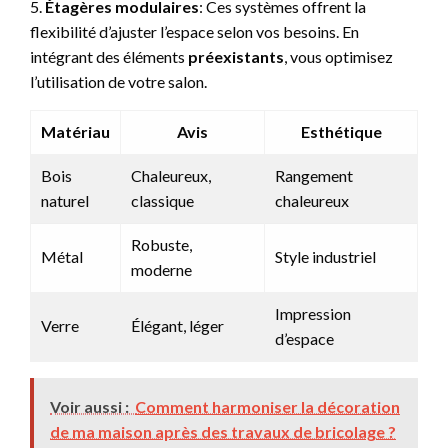
5.
Étagères modulaires
: Ces systèmes offrent la
flexibilité d’ajuster l’espace selon vos besoins. En
intégrant des éléments
préexistants
, vous optimisez
l’utilisation de votre salon.
Matériau
Avis
Esthétique
Bois
Chaleureux,
Rangement
naturel
classique
chaleureux
Robuste,
Métal
Style industriel
moderne
Impression
Verre
Élégant, léger
d’espace
Voir aussi :
Comment harmoniser la décoration
de ma maison après des travaux de bricolage ?