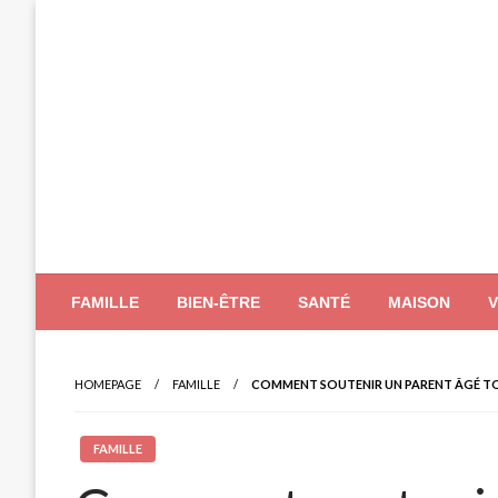
Skip
to
content
FAMILLE
BIEN-ÊTRE
SANTÉ
MAISON
HOMEPAGE
FAMILLE
COMMENT SOUTENIR UN PARENT ÂGÉ TOUT
FAMILLE