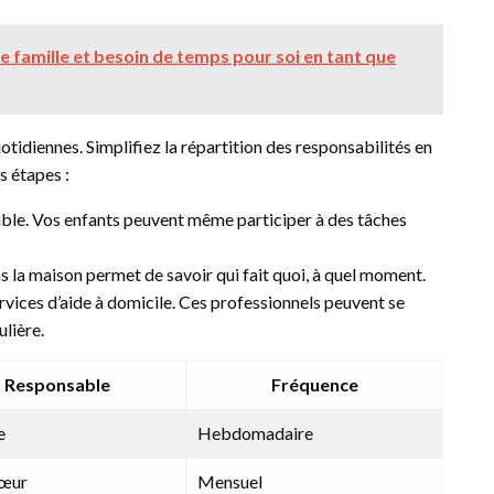
e famille et besoin de temps pour soi en tant que
idiennes. Simplifiez la répartition des responsabilités en
s étapes :
able. Vos enfants peuvent même participer à des tâches
s la maison permet de savoir qui fait quoi, à quel moment.
vices d’aide à domicile. Ces professionnels peuvent se
ulière.
Responsable
Fréquence
e
Hebdomadaire
Sœur
Mensuel