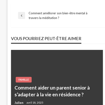
Comment améliorer son bien-être mental à
Navigation
Previous
travers la méditation ?
Post
de
VOUS POURRIEZ PEUT-ÊTRE AIMER
l’article
FAMILLE
Comment aider un parent senior à
s’adapter à la vie en résidence ?
Julien
avril 18, 2025