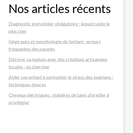
Nos articles récents
Diagnostic immobilier obligatoire : lequel coûte le
plus cher
Siège auto et morphologie de l’enfant : erreurs
fréquentes des parents
Décorer sa maison avec des créations artisanales
locales : où chercher
Aider son enfant à surmonter le stress des examens :
techniques douces
Cheveux électriques : matières de taies d’oreiller à
privilégier