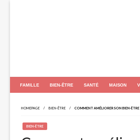
Skip
to
content
FAMILLE
BIEN-ÊTRE
SANTÉ
MAISON
HOMEPAGE
BIEN-ÊTRE
COMMENT AMÉLIORER SON BIEN-ÊTRE 
BIEN-ÊTRE