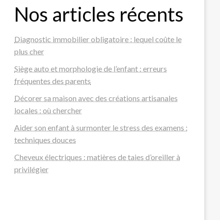
Nos articles récents
Diagnostic immobilier obligatoire : lequel coûte le
plus cher
Siège auto et morphologie de l’enfant : erreurs
fréquentes des parents
Décorer sa maison avec des créations artisanales
locales : où chercher
Aider son enfant à surmonter le stress des examens :
techniques douces
Cheveux électriques : matières de taies d’oreiller à
privilégier