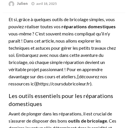
Posted
Julien
avril 18, 2025
on
Et si, grâce à quelques outils de bricolage simples, vous
pouviez réaliser toutes vos
réparations domestiques
vous-même ? C’est souvent moins compliqué qu’il n’y
paraît ! Dans cet article, nous allons explorer les
techniques et astuces pour gérer les petits travaux chez
soi. Embarquez avec nous dans cette aventure du
bricolage, où chaque simple réparation devient un
véritable projet passionnant ! Pour en apprendre
davantage sur des cours et ateliers, [découvrez nos
ressources ici](https://coursdubricoleur.fr).
Les outils essentiels pour les réparations
domestiques
Avant de plonger dans les réparations, il est crucial de
s’assurer de disposer des bons
outils de bricolage
. Ces
derniers jouent un rôle déterminant dans la rapidité et