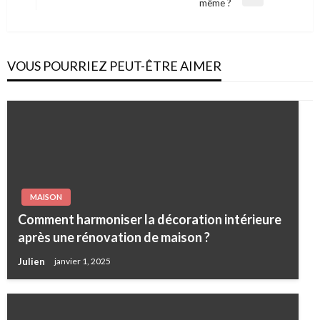
l’article
Next
même ?
Post
VOUS POURRIEZ PEUT-ÊTRE AIMER
MAISON
Comment harmoniser la décoration intérieure
après une rénovation de maison ?
Julien
janvier 1, 2025