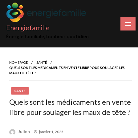
Skip
to
content
Energiefamille
Énergie familiale, bonheur quotidien
HOMEPAGE
SANTÉ
QUELS SONT LES MÉDICAMENTS EN VENTE LIBRE POUR SOULAGER LES
MAUX DE TÊTE ?
SANTÉ
Quels sont les médicaments en vente
libre pour soulager les maux de tête ?
Posted
Julien
janvier 1, 2025
on