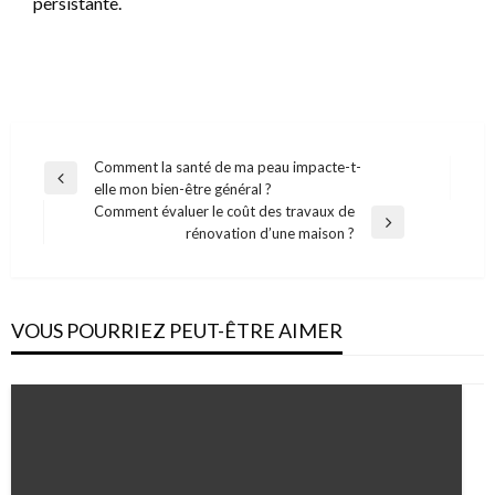
persistante.
Navigation
Comment la santé de ma peau impacte-t-
Previous
elle mon bien-être général ?
de
Post
Comment évaluer le coût des travaux de
l’article
Next
rénovation d’une maison ?
Post
VOUS POURRIEZ PEUT-ÊTRE AIMER