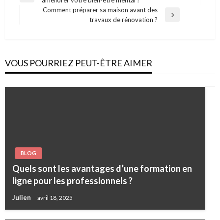
améliorer votre bien-être mental ?
de
Post
Comment préparer sa maison avant des
l’article
Next
travaux de rénovation ?
Post
VOUS POURRIEZ PEUT-ÊTRE AIMER
BLOG
Quels sont les avantages d’une formation en
ligne pour les professionnels ?
Julien
avril 18, 2025