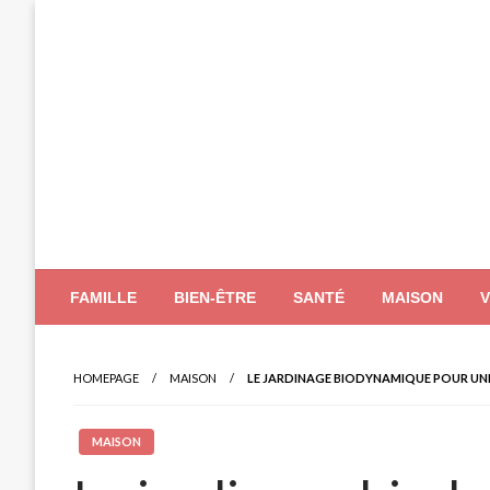
Skip
to
content
FAMILLE
BIEN-ÊTRE
SANTÉ
MAISON
HOMEPAGE
MAISON
LE JARDINAGE BIODYNAMIQUE POUR UNE
MAISON