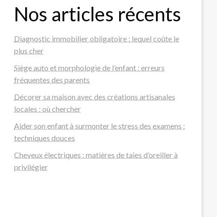
Nos articles récents
Diagnostic immobilier obligatoire : lequel coûte le
plus cher
Siège auto et morphologie de l’enfant : erreurs
fréquentes des parents
Décorer sa maison avec des créations artisanales
locales : où chercher
Aider son enfant à surmonter le stress des examens :
techniques douces
Cheveux électriques : matières de taies d’oreiller à
privilégier