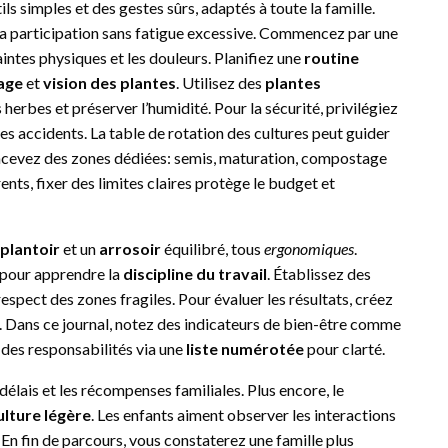
s simples et des gestes sûrs, adaptés à toute la famille.
la participation sans fatigue excessive. Commencez par une
intes physiques et les douleurs. Planifiez une
routine
age
et
vision des plantes
. Utilisez des
plantes
herbes et préserver l’humidité. Pour la sécurité, privilégiez
 les accidents. La table de rotation des cultures peut guider
oncevez des zones dédiées: semis, maturation, compostage
ents, fixer des limites claires protège le budget et
plantoir
et un
arrosoir
équilibré, tous
ergonomiques
.
 pour apprendre la
discipline du travail
. Établissez des
espect des zones fragiles. Pour évaluer les résultats, créez
. Dans ce journal, notez des indicateurs de bien-être comme
 des responsabilités via une
liste numérotée
pour clarté.
 délais et les récompenses familiales. Plus encore, le
lture légère
. Les enfants aiment observer les interactions
n fin de parcours, vous constaterez une famille plus