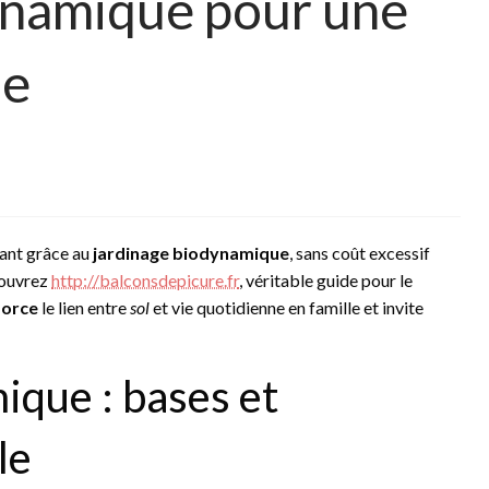
ynamique pour une
ie
sant grâce au
jardinage biodynamique
, sans coût excessif
couvrez
http://balconsdepicure.fr
, véritable guide pour le
force
le lien entre
sol
et vie quotidienne en famille et invite
ique : bases et
le