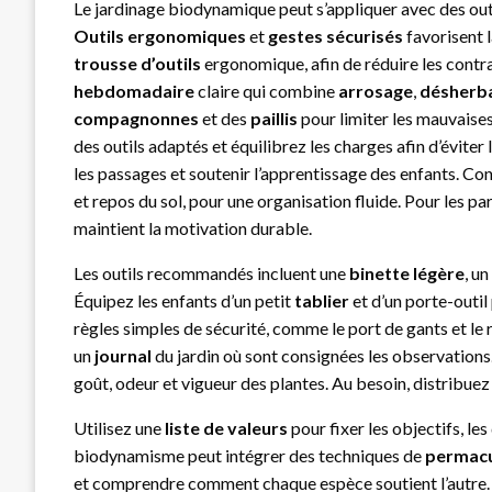
Le jardinage biodynamique peut s’appliquer avec des outil
Outils ergonomiques
et
gestes sécurisés
favorisent 
trousse d’outils
ergonomique, afin de réduire les contra
hebdomadaire
claire qui combine
arrosage
,
désherb
compagnonnes
et des
paillis
pour limiter les mauvaises 
des outils adaptés et équilibrez les charges afin d’éviter
les passages et soutenir l’apprentissage des enfants. C
et repos du sol, pour une organisation fluide. Pour les par
maintient la motivation durable.
Les outils recommandés incluent une
binette légère
, un
Équipez les enfants d’un petit
tablier
et d’un porte-outil
règles simples de sécurité, comme le port de gants et le r
un
journal
du jardin où sont consignées les observations
goût, odeur et vigueur des plantes. Au besoin, distribuez
Utilisez une
liste de valeurs
pour fixer les objectifs, les
biodynamisme peut intégrer des techniques de
permacu
et comprendre comment chaque espèce soutient l’autre. E