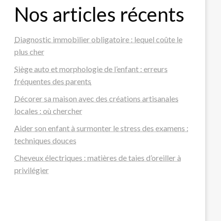
Nos articles récents
Diagnostic immobilier obligatoire : lequel coûte le
plus cher
Siège auto et morphologie de l’enfant : erreurs
fréquentes des parents
Décorer sa maison avec des créations artisanales
locales : où chercher
Aider son enfant à surmonter le stress des examens :
techniques douces
Cheveux électriques : matières de taies d’oreiller à
privilégier