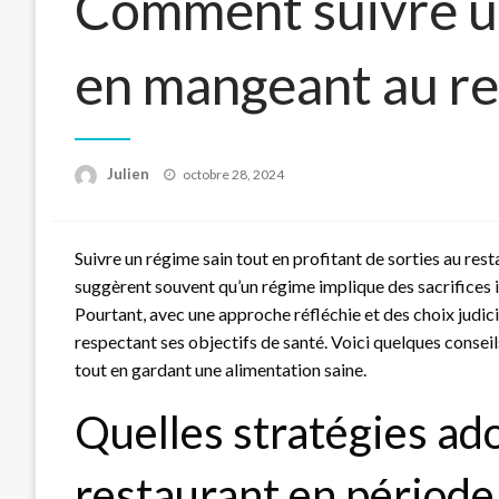
Comment suivre un
en mangeant au re
Posted
Julien
octobre 28, 2024
on
Suivre un régime sain tout en profitant de sorties au res
suggèrent souvent qu’un régime implique des sacrifices 
Pourtant, avec une approche réfléchie et des choix judicieu
respectant ses objectifs de santé. Voici quelques consei
tout en gardant une alimentation saine.
Quelles stratégies ad
restaurant en période