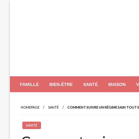
Skip
to
content
FAMILLE
BIEN-ÊTRE
SANTÉ
MAISON
HOMEPAGE
SANTÉ
COMMENT SUIVRE UN RÉGIME SAIN TOUT 
SANTÉ