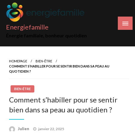
Skip
to
content
Energiefamille
Énergie familiale, bonheur quotidien
HOMEPAGE
BIEN-ÊTRE
COMMENT S’HABILLER POUR SE SENTIR BIEN DANS SA PEAU AU
QUOTIDIEN ?
BIEN-ÊTRE
Comment s’habiller pour se sentir
bien dans sa peau au quotidien ?
Posted
Julien
janvier 22, 2025
on