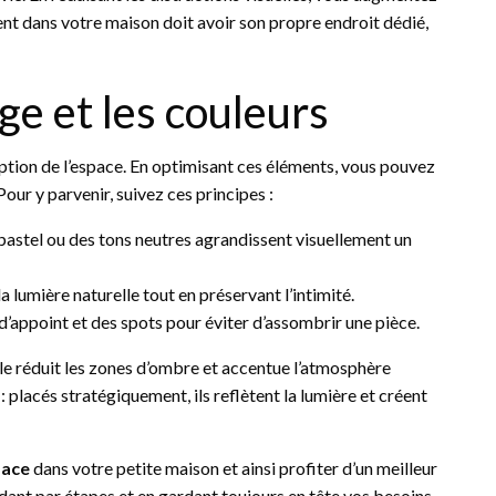
ent dans votre maison doit avoir son propre endroit dédié,
ge et les couleurs
eption de l’espace. En optimisant ces éléments, vous pouvez
our y parvenir, suivez ces principes :
 pastel ou des tons neutres agrandissent visuellement un
 la lumière naturelle tout en préservant l’intimité.
d’appoint et des spots pour éviter d’assombrir une pièce.
le réduit les zones d’ombre et accentue l’atmosphère
 placés stratégiquement, ils reflètent la lumière et créent
pace
dans votre petite maison et ainsi profiter d’un meilleur
dant par étapes et en gardant toujours en tête vos besoins,