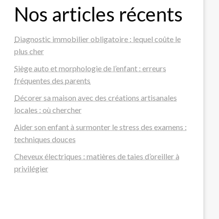
Nos articles récents
Diagnostic immobilier obligatoire : lequel coûte le
plus cher
Siège auto et morphologie de l’enfant : erreurs
fréquentes des parents
Décorer sa maison avec des créations artisanales
locales : où chercher
Aider son enfant à surmonter le stress des examens :
techniques douces
Cheveux électriques : matières de taies d’oreiller à
privilégier