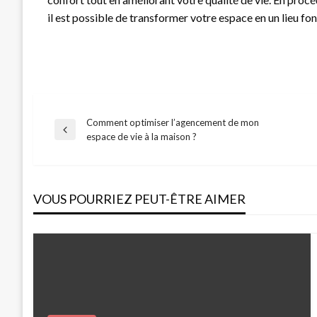
il est possible de transformer votre espace en un lieu fo
Comment optimiser l’agencement de mon
Navigation
Previous
espace de vie à la maison ?
Post
de
VOUS POURRIEZ PEUT-ÊTRE AIMER
l’article