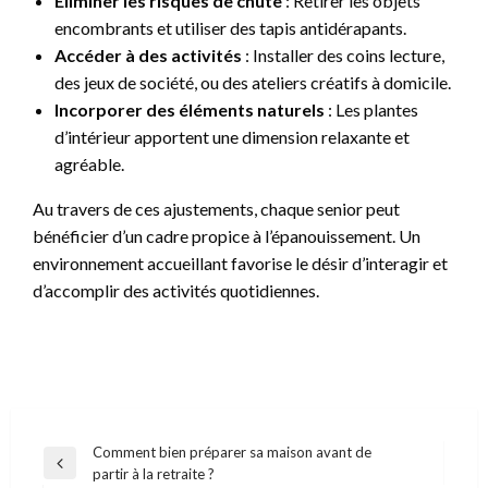
Éliminer les risques de chute
: Retirer les objets
encombrants et utiliser des tapis antidérapants.
Accéder à des activités
: Installer des coins lecture,
des jeux de société, ou des ateliers créatifs à domicile.
Incorporer des éléments naturels
: Les plantes
d’intérieur apportent une dimension relaxante et
agréable.
Au travers de ces ajustements, chaque senior peut
bénéficier d’un cadre propice à l’épanouissement. Un
environnement accueillant favorise le désir d’interagir et
d’accomplir des activités quotidiennes.
Navigation
Comment bien préparer sa maison avant de
Previous
partir à la retraite ?
de