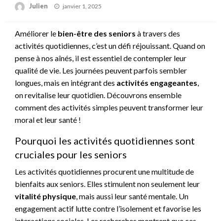
Posted
Julien
janvier 1, 2025
on
Améliorer le
bien-être des seniors
à travers des
activités quotidiennes, c’est un défi réjouissant. Quand on
pense à nos aînés, il est essentiel de contempler leur
qualité de vie. Les journées peuvent parfois sembler
longues, mais en intégrant des
activités engageantes
,
on revitalise leur quotidien. Découvrons ensemble
comment des activités simples peuvent transformer leur
moral et leur santé !
Pourquoi les activités quotidiennes sont
cruciales pour les seniors
Les activités quotidiennes procurent une multitude de
bienfaits aux seniors. Elles stimulent non seulement leur
vitalité physique
, mais aussi leur santé mentale. Un
engagement actif lutte contre l’isolement et favorise les
interactions sociales. Les recherches montrent que ces